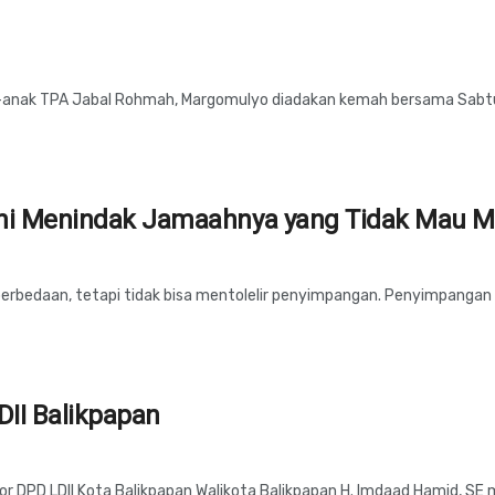
-anak TPA Jabal Rohmah, Margomulyo diadakan kemah bersama Sabtu-M
rani Menindak Jamaahnya yang Tidak Mau 
 perbedaan, tetapi tidak bisa mentolelir penyimpangan. Penyimpangan i
II Balikpapan
r DPD LDII Kota Balikpapan Walikota Balikpapan H. Imdaad Hamid, SE