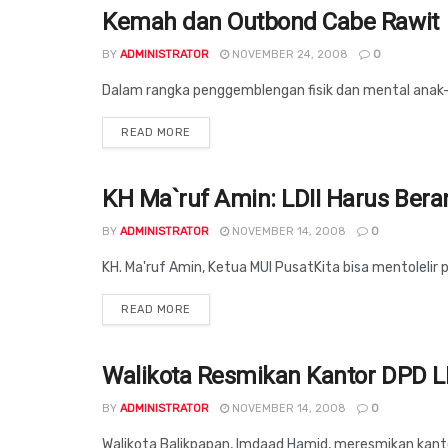
Kemah dan Outbond Cabe Rawit
BALIKPAPAN
BY
ADMINISTRATOR
NOVEMBER 24, 2008
0
Dalam rangka penggemblengan fisik dan mental anak
DETAILS
READ MORE
KH Ma`ruf Amin: LDII Harus Be
BALIKPAPAN
BY
ADMINISTRATOR
NOVEMBER 14, 2008
0
KH. Ma'ruf Amin, Ketua MUI PusatKita bisa mentolelir
DETAILS
READ MORE
Walikota Resmikan Kantor DPD LD
BALIKPAPAN
BY
ADMINISTRATOR
NOVEMBER 14, 2008
0
Walikota Balikpapan, Imdaad Hamid, meresmikan kanto