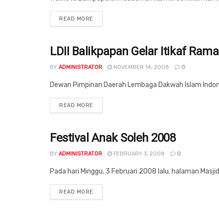
DETAILS
READ MORE
LDII Balikpapan Gelar Itikaf Ram
BALIKPAPAN
BY
ADMINISTRATOR
NOVEMBER 14, 2008
0
Dewan Pimpinan Daerah Lembaga Dakwah Islam Indonesi
DETAILS
READ MORE
Festival Anak Soleh 2008
BALIKPAPAN
BY
ADMINISTRATOR
FEBRUARY 3, 2008
0
Pada hari Minggu, 3 Februari 2008 lalu, halaman Masji
DETAILS
READ MORE