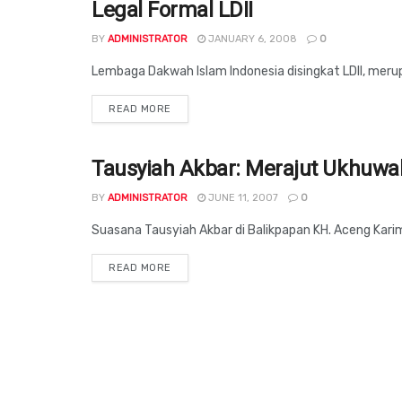
Legal Formal LDII
BALIKPAPAN
BY
ADMINISTRATOR
JANUARY 6, 2008
0
Lembaga Dakwah Islam Indonesia disingkat LDII, meru
DETAILS
READ MORE
Tausyiah Akbar: Merajut Ukhuw
BALIKPAPAN
BY
ADMINISTRATOR
JUNE 11, 2007
0
Suasana Tausyiah Akbar di Balikpapan KH. Aceng Karimu
DETAILS
READ MORE