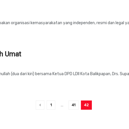
pakan organisasi kemasyarakatan yang independen, resmi dan legal ya
ah Umat
llah (dua dari kiri) bersama Ketua DPD LDII Kota Balikpapan, Drs. Sup
1
…
41
42