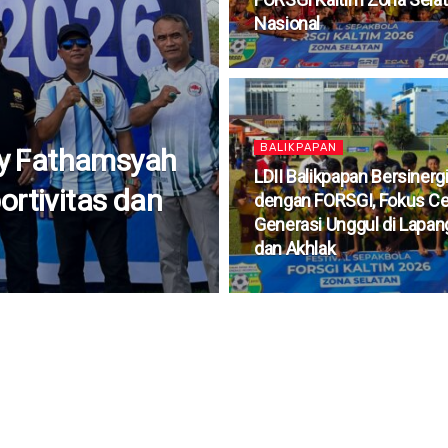
Nasional
BALIKPAPAN
ry Fathamsyah
LDII Balikpapan Bersinerg
rtivitas dan
dengan FORSGI, Fokus Ce
Generasi Unggul di Lapa
dan Akhlak