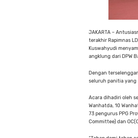
JAKARTA – Antusiasm
terakhir Rapimnas LDI
Kuswahyudi menyampa
angklung dari DPW B
Dengan terselenggara
seluruh panitia yan
Acara dihadiri oleh 
Wanhatda, 10 Wanhatp
73 pengurus PPG Prov
Committee) dan OC(O