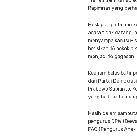
“Tahap demi tahap a
Rapimnas yang berhar
Meskipun pada hari k
acara tidak datang,
menyampaikan isu-is
berisikan 16 pokok p
menjadi 16 gagasan.
Keenam belas butir p
dari Partai Demokras
Prabowo Subianto. Ku
yang baik serta mempe
Masih dalam sambuta
pengurus DPW (Dewan
PAC (Pengurus Anak C