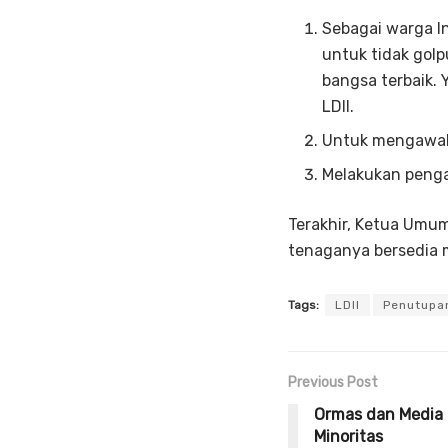
Sebagai warga In
untuk tidak gol
bangsa terbaik. 
LDII.
Untuk mengawali 
Melakukan pengaw
Terakhir, Ketua Umu
tenaganya bersedia m
Tags:
LDII
Penutupa
Previous Post
Ormas dan Media 
Minoritas