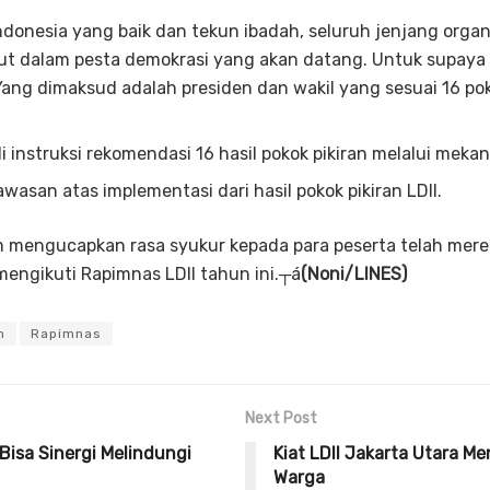
donesia yang baik dan tekun ibadah, seluruh jenjang organi
put dalam pesta demokrasi yang akan datang. Untuk supaya
Yang dimaksud adalah presiden dan wakil yang sesuai 16 po
instruksi rekomendasi 16 hasil pokok pikiran melalui mekan
asan atas implementasi dari hasil pokok pikiran LDII.
m mengucapkan rasa syukur kepada para peserta telah mer
engikuti Rapimnas LDII tahun ini.┬á
(Noni/LINES)
n
Rapimnas
Next Post
Bisa Sinergi Melindungi
Kiat LDII Jakarta Utara Me
Warga