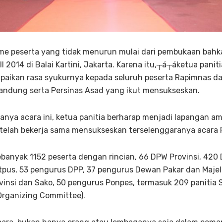
e peserta yang tidak menurun mulai dari pembukaan bahka
I 2014 di Balai Kartini, Jakarta. Karena itu,┬á┬áketua panit
ikan rasa syukurnya kepada seluruh peserta Rapimnas dan
andung serta Persinas Asad yang ikut mensukseskan.
nya acara ini, ketua panitia berharap menjadi lapangan am
g telah bekerja sama mensukseskan terselenggaranya acara
sebanyak 1152 peserta dengan rincian, 66 DPW Provinsi, 420
us, 53 pengurus DPP, 37 pengurus Dewan Pakar dan Majelis
insi dan Sako, 50 pengurus Ponpes, termasuk 209 panitia 
rganizing Committee).