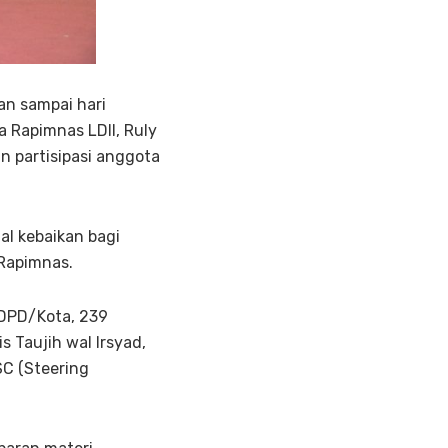
n sampai hari
ia Rapimnas LDII, Ruly
 partisipasi anggota
al kebaikan bagi
 Rapimnas.
 DPD/Kota, 239
 Taujih wal Irsyad,
SC (Steering