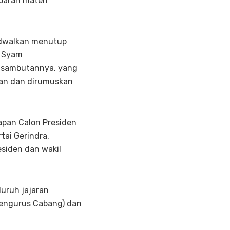
paran materi
jadwalkan menutup
h Syam
m sambutannya, yang
ulan dan dirumuskan
dapan Calon Presiden
tai Gerindra,
esiden dan wakil
uruh jajaran
Pengurus Cabang) dan