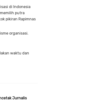
sasi di Indonesia
 memilih putra
kok pikiran Rapimnas
isme organisasi.
elakan waktu dan
ncetak Jurnalis