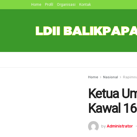
Home
Profil
Organisasi
Kontak
Home
Nasional
Rapimn
Ketua Um
Kawal 16
by
Administrator