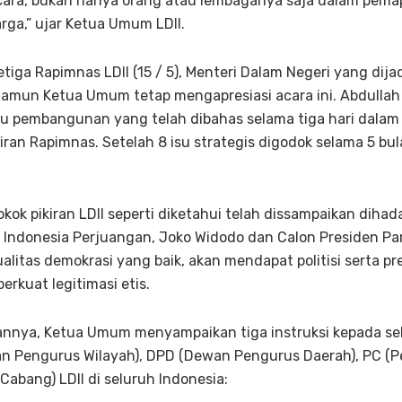
cara, bukan hanya orang atau lembaganya saja dalam pema
ga,” ujar Ketua Umum LDII.
etiga Rapimnas LDII (15 / 5), Menteri Dalam Negeri yang di
 namun Ketua Umum tetap mengapresiasi acara ini. Abdulla
u pembangunan yang telah dibahas selama tiga hari dala
ikiran Rapimnas. Setelah 8 isu strategis digodok selama 5 b
okok pikiran LDII seperti diketahui telah dissampaikan diha
i Indonesia Perjuangan, Joko Widodo dan Calon Presiden Par
alitas demokrasi yang baik, akan mendapat politisi serta pr
rkuat legitimasi etis.
nnya, Ketua Umum menyampaikan tiga instruksi kepada sel
 Pengurus Wilayah), DPD (Dewan Pengurus Daerah), PC (
abang) LDII di seluruh Indonesia: