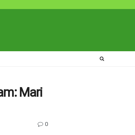
am: Mari
0