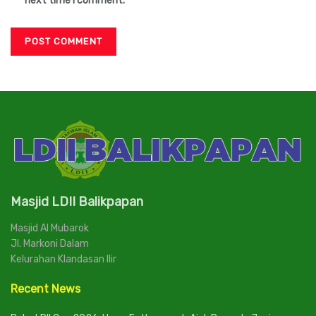
next time I comment.
Masjid LDII Balikpapan
Masjid Al Mubarok
Jl. Markoni Dalam
Kelurahan Klandasan Ilir
Recent News