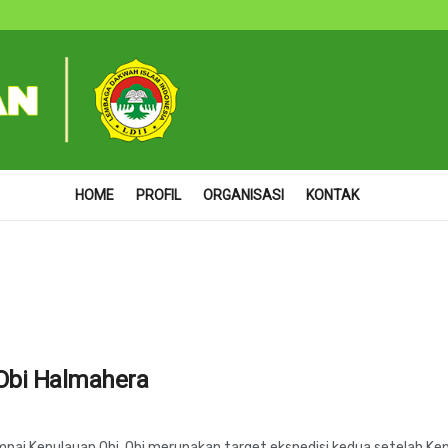
HOME
PROFIL
ORGANISASI
KONTAK
Obi Halmahera
ai Kepulauan Obi. Obi merupakan target ekspedisi kedua setelah Kepu