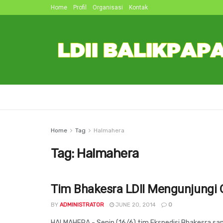
Home
Profil
Organisasi
Kontak
Home
Tag
Halmahera
Tag:
Halmahera
Tim Bhakesra LDII Mengunjungi 
BY
ADMINISTRATOR
JUNE 20, 2014
0
HALMAHERA - Senin (16/6) tim Ekspedisi Bhakesra samp