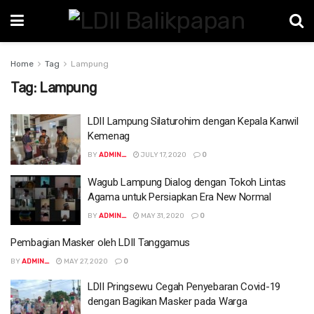
Home
Tag
Lampung
Tag:
Lampung
LDII Lampung Silaturohim dengan Kepala Kanwil
Kemenag
BY
ADMIN_
JULY 17, 2020
0
Wagub Lampung Dialog dengan Tokoh Lintas
Agama untuk Persiapkan Era New Normal
BY
ADMIN_
MAY 31, 2020
0
Pembagian Masker oleh LDII Tanggamus
BY
ADMIN_
MAY 27, 2020
0
LDII Pringsewu Cegah Penyebaran Covid-19
dengan Bagikan Masker pada Warga