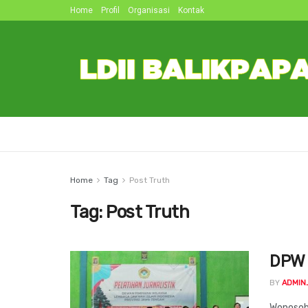
Home
Profil
Organisasi
Kontak
Home
Tag
Post Truth
Tag:
Post Truth
DPW L
BY
ADMIN
Wonosobo