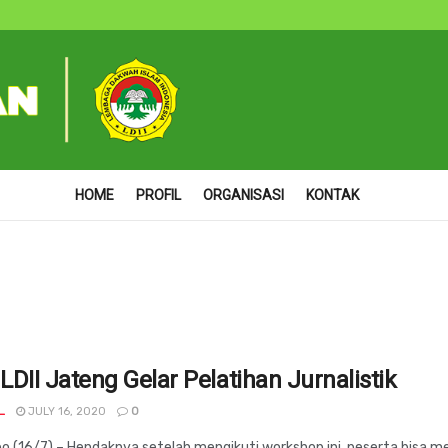
HOME
PROFIL
ORGANISASI
KONTAK
DII Jateng Gelar Pelatihan Jurnalistik
_
JULY 16, 2020
0
 (16/7) – Hendaknya setelah mengikuti workshop ini, peserta bisa m