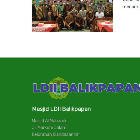
menarik 
Masjid LDII Balikpapan
Masjid Al Mubarok
Jl. Markoni Dalam
Kelurahan Klandasan Ilir