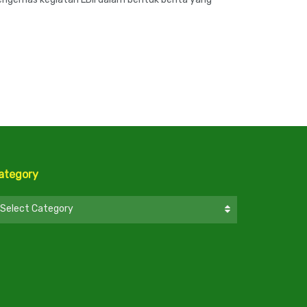
ategory
ategory
Select Category