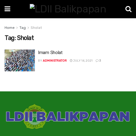
Home
Tag
Sholat
Tag:
Sholat
Imam Sholat
BY
ADMINISTRATOR
JULY 14, 2021
3