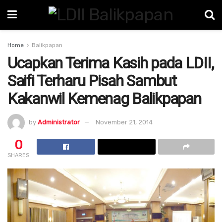
Home
Balikpapan
Ucapkan Terima Kasih pada LDII,
Saifi Terharu Pisah Sambut
Kakanwil Kemenag Balikpapan
by
Administrator
November 21, 2014
0
SHARES