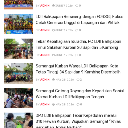
BY
ADMIN
JUNE 7, 2026
0
LDII Balikpapan Bersinergi dengan FORSGI, Fokus
Cetak Generasi Unggul di Lapangan dan Akhlak
BY
ADMIN
JUNE 7, 2026
0
Tebar Kebahagiaan Iduladha, PC LDII Balikpapan
Timur Salurkan Kurban 20 Sapi dan 5 Kambing
BY
ADMIN
JUNE 7, 2026
0
Semangat Kurban Warga LDII Balikpapan Kota
Tetap Tinggi, 34 Sapi dan 9 Kambing Disembelih
BY
ADMIN
MAY 28, 2026
2
Semangat Gotong Royong dan Kepedulian Sosial
Warnai Kurban LDII Balikpapan Tengah
BY
ADMIN
MAY 28, 2026
0
DPD LDII Balikpapan Tebar Kepedulian melalui
310 Hewan Kurban, Wujudkan Semangat “Ikhlas
Berkurban, Ikhlas Berbagi”