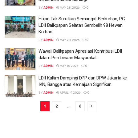
BY
ADMIN
MAY 28, 2026
0
Hujan Tak Surutkan Semangat Berkurban, PC
LDII Balikpapan Selatan Sembelih 98 Hewan
Kurban
BY
ADMIN
MAY 28, 2026
0
Wawali Balikpapan Apresiasi Kontribusi LDII
dalam Pembinaan Masyarakat
BY
ADMIN
MAY 16, 2026
0
LDII Kaltim Dampingi DPP dan DPW Jakarta ke
IKN, Bangga atas Kemajuan Signifikan
BY
ADMIN
APRIL 19, 2026
0
1
2
…
6