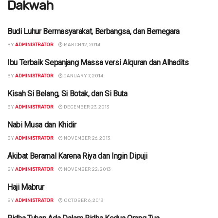
Dakwah
Budi Luhur Bermasyarakat, Berbangsa, dan Bernegara
DAKWAH
BY
ADMINISTRATOR
MARCH 12, 2014
Ibu Terbaik Sepanjang Massa versi Alquran dan Alhadits
DAKWAH
BY
ADMINISTRATOR
JANUARY 7, 2014
Kisah Si Belang, Si Botak, dan Si Buta
DAKWAH
BY
ADMINISTRATOR
DECEMBER 23, 2013
Nabi Musa dan Khidir
DAKWAH
BY
ADMINISTRATOR
NOVEMBER 26, 2013
Akibat Beramal Karena Riya dan Ingin Dipuji
DAKWAH
BY
ADMINISTRATOR
NOVEMBER 22, 2013
Haji Mabrur
DAKWAH
BY
ADMINISTRATOR
OCTOBER 6, 2013