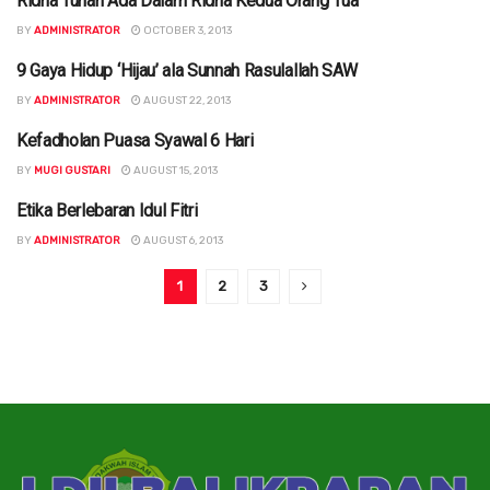
Ridha Tuhan Ada Dalam Ridha Kedua Orang Tua
DAKWAH
BY
ADMINISTRATOR
OCTOBER 3, 2013
9 Gaya Hidup ‘Hijau’ ala Sunnah Rasulallah SAW
DAKWAH
BY
ADMINISTRATOR
AUGUST 22, 2013
Kefadholan Puasa Syawal 6 Hari
DAKWAH
BY
MUGI GUSTARI
AUGUST 15, 2013
Etika Berlebaran Idul Fitri
DAKWAH
BY
ADMINISTRATOR
AUGUST 6, 2013
1
2
3