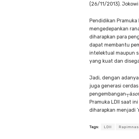
(26/11/2013). Jokowi
Pendidikan Pramuka 
mengedepankan ranah 
diharapkan para penga
dapat membantu pemb
intelektual maupun s
yang kuat dan disega
Jadi, dengan adanya
juga generasi cerda
pengembangan┬á
sof
Pramuka LDII saat in
diharapkan menjadi ‘
Tags:
LDII
Rapimnas