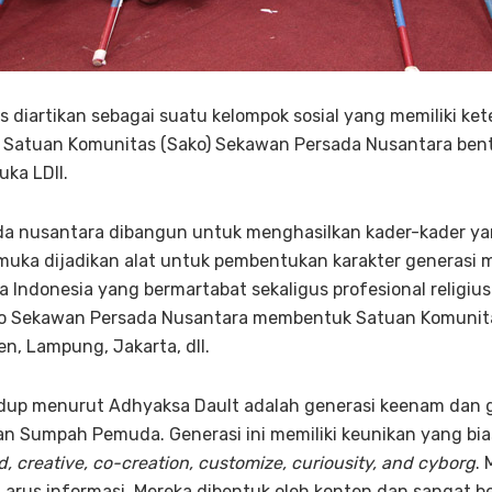
diartikan sebagai suatu kelompok sosial yang memiliki ket
Satuan Komunitas (Sako) Sekawan Persada Nusantara bent
uka LDII.
a nusantara dibangun untuk menghasilkan kader-kader yan
muka dijadikan alat untuk pembentukan karakter generasi 
ndonesia yang bermartabat sekaligus profesional religius
ko Sekawan Persada Nusantara membentuk Satuan Komunit
n, Lampung, Jakarta, dll.
idup menurut Adhyaksa Dault adalah generasi keenam dan g
an Sumpah Pemuda. Generasi ini memiliki keunikan yang bia
, creative, co-creation, customize, curiousity, and
cyborg
.
 arus informasi. Mereka dibentuk oleh konten dan sangat 