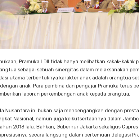
mukaan, Pramuka LDII tidak hanya melibatkan kakak-kakak 
angtua sebagai sebuah sinergitas dalam melaksanakan pem
dasi utama terbentuknya karakter anak adalah orangtua se
dengan anak. Para pembina dan pengajar Pramuka terus be
berikan laporan perkembangan anak kepada orangtua.
a Nusantara ini bukan saja mencengangkan dengan prestas
ngkat Nasional, namun juga keikutsertaannya dalam Jambo
tahun 2013 lalu. Bahkan, Gubernur Jakarta sekaligus Capres 
presiasinya secara langsung dalam pertemuan delegasi Pra