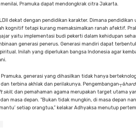
 menilai, Pramuka dapat mendongkrak citra Jakarta.
LDII dekat dengan pendidikan karakter. Dimana pendidika
kognitif tetapi kurang memaksimalkan ranah afektif. Prak
jar yaitu implementasi budi pekerti dalam kehidupan sehari-
inaan generasi penerus. Generasi mandiri dapat terbentuk
piritual. Inilah yang diperlukan bangsa Indonesia agar kemb
ni.
 Pramuka, generasi yang dihasilkan tidak hanya berteknol
s dan terbina akhlak dan perilakunya. Pengembangan┬á
hard 
t skill
, dan pemahaman agama merupakan target utama yang
i dan masa depan. “Bukan tidak mungkin, di masa depan na
mantu’ setiap orangtua,” kelakar Adhyaksa menutup pertem