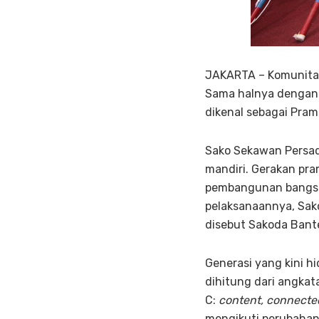
JAKARTA – Komunitas 
Sama halnya dengan 
dikenal sebagai Pram
Sako Sekawan Persad
mandiri. Gerakan pra
pembangunan bangsa I
pelaksanaannya, Sa
disebut Sakoda Bante
Generasi yang kini h
dihitung dari angkat
C:
content, connected
mengikuti perubahan