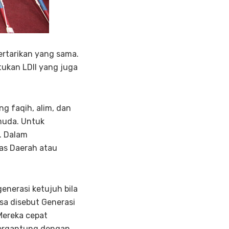
ertarikan yang sama.
ukan LDII yang juga
g faqih, alim, dan
muda. Untuk
. Dalam
as Daerah atau
enerasi ketujuh bila
sa disebut Generasi
 Mereka cepat
bergantung dengan