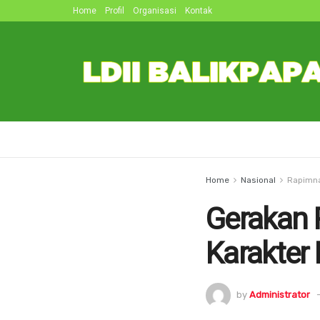
Home
Profil
Organisasi
Kontak
Home
Nasional
Rapimn
Gerakan
Karakter
by
Administrator