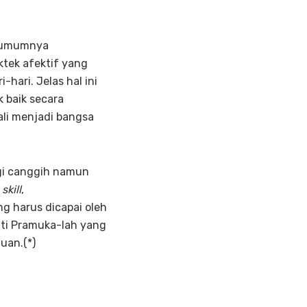
n umumnya
tek afektif yang
hari. Jelas hal ini
 baik secara
ali menjadi bangsa
ogi canggih namun
skill
,
 harus dicapai oleh
nti Pramuka-lah yang
uan.(*)