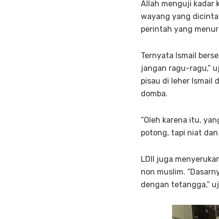
Allah menguji kadar 
wayang yang dicintai
perintah yang menuru
Ternyata Ismail bers
jangan ragu-ragu,” u
pisau di leher Ismai
domba.
“Oleh karena itu, ya
potong, tapi niat dan 
LDII juga menyerukan
non muslim. “Dasarn
dengan tetangga,” uj