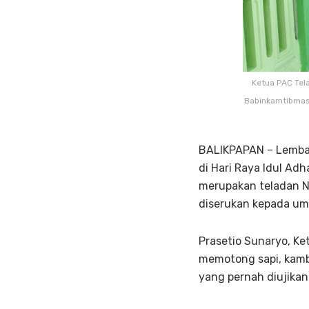
Ketua PAC Tel
Babinkamtibmas 
BALIKPAPAN – Lembag
di Hari Raya Idul Ad
merupakan teladan Na
diserukan kepada um
Prasetio Sunaryo, Ke
memotong sapi, kamb
yang pernah diujikan