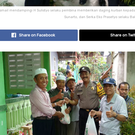
Ismail mendampingi H Sulistyo selaku pembina memberikan daging kurban kepada A
Sunarto, dan Serka Eko Prasetyo selaku Bab
Share on Facebook
Share on Twit