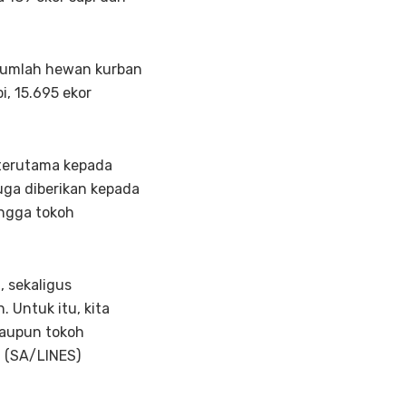
B jumlah hewan kurban
i, 15.695 ekor
 terutama kepada
juga diberikan kepada
ingga tokoh
, sekaligus
 Untuk itu, kita
 maupun tokoh
 (SA/LINES)