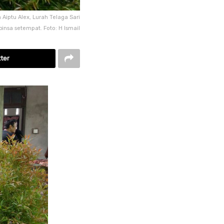
iptu Alex, Lurah Telaga Sari
insa setempat. Foto: H Ismail
ter