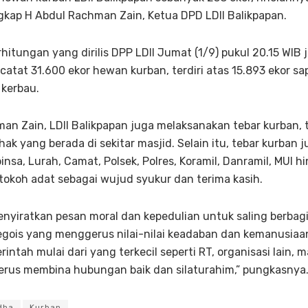
gkap H Abdul Rachman Zain, Ketua DPD LDII Balikpapan.
hitungan yang dirilis DPP LDII Jumat (1/9) pukul 20.15 WI
catat 31.600 ekor hewan kurban, terdiri atas 15.893 ekor sap
 kerbau.
an Zain, LDII Balikpapan juga melaksanakan tebar kurban,
ak yang berada di sekitar masjid. Selain itu, tebar kurban 
nsa, Lurah, Camat, Polsek, Polres, Koramil, Danramil, MUI h
okoh adat sebagai wujud syukur dan terima kasih.
enyiratkan pesan moral dan kepedulian untuk saling berbagi
ois yang menggerus nilai-nilai keadaban dan kemanusiaan.
intah mulai dari yang terkecil seperti RT, organisasi lain,
erus membina hubungan baik dan silaturahim,” pungkasnya.
dha
Kurban