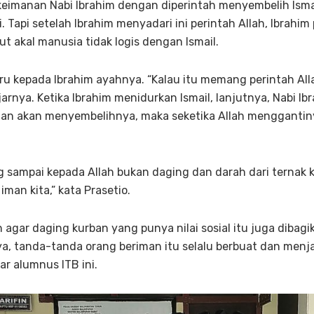
keimanan Nabi Ibrahim dengan diperintah menyembelih Isma
. Tapi setelah Ibrahim menyadari ini perintah Allah, Ibrahi
t akal manusia tidak logis dengan Ismail.
eru kepada Ibrahim ayahnya. “Kalau itu memang perintah All
jarnya. Ketika Ibrahim menidurkan Ismail, lanjutnya, Nabi I
l dan akan menyembelihnya, maka seketika Allah mengganti
ng sampai kepada Allah bukan daging dan darah dari ternak 
iman kita,” kata Prasetio.
 agar daging kurban yang punya nilai sosial itu juga dibag
ya, tanda-tanda orang beriman itu selalu berbuat dan men
ar alumnus ITB ini.