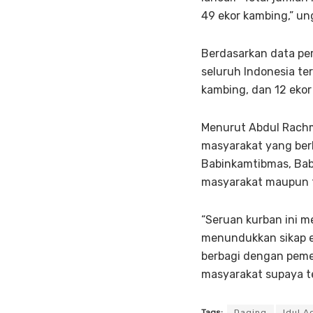
49 ekor kambing,” un
Berdasarkan data per
seluruh Indonesia ter
kambing, dan 12 ekor
Menurut Abdul Rachm
masyarakat yang berh
Babinkamtibmas, Babi
masyarakat maupun t
“Seruan kurban ini m
menundukkan sikap eg
berbagi dengan pemer
masyarakat supaya t
Tags:
Daging
Idul A