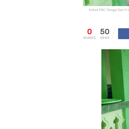
Ketua PAC Telaga Sari H 
0
50
SHARES
VIEWS