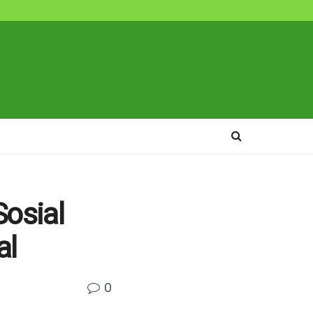
osial
al
0