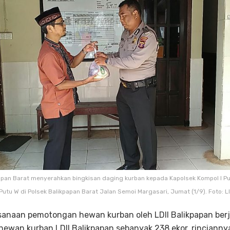
apan Barat menyerahkan bingkisan daging kurban kepada Kapolsek Kompol I Pu
 Putu W di Polsek Balikpapan Barat Jalan Semoi Margasari, Jumat (1/9). Foto: L
ksanaan pemotongan hewan kurban oleh LDII Balikpapan ber
h hewan kurban LDII Balikpapan sebanyak 238 ekor, rincianny