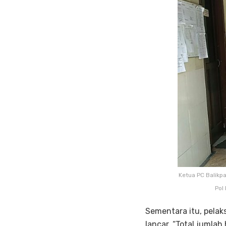
Ketua PC Balikp
Pol
Sementara itu, pela
lancar. “Total jumla