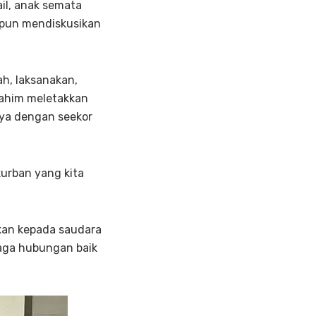
il, anak semata
m pun mendiskusikan
ah, laksanakan,
brahim meletakkan
nya dengan seekor
kurban yang kita
ikan kepada saudara
jaga hubungan baik