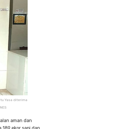
tu Yasa diterima
INES
jalan aman dan
a 189 ekor sapi dan