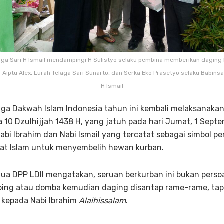
aga Sari H Ismail mendampingi H Sulistyo selaku pembina memberikan daging
Aiptu Alex, Lurah Telaga Sari Sunarto, dan Serka Eko Prasetyo selaku Babinsa
H Ismail
a Dakwah Islam Indonesia tahun ini kembali melaksanakan 
ha 10 Dzulhijjah 1438 H, yang jatuh pada hari Jumat, 1 Sept
bi Ibrahim dan Nabi Ismail yang tercatat sebagai simbol 
at Islam untuk menyembelih hewan kurban.
tua DPP LDII mengatakan, seruan berkurban ini bukan perso
ing atau domba kemudian daging disantap rame-rame, tapi 
 kepada Nabi Ibrahim
Alaihissalam
.