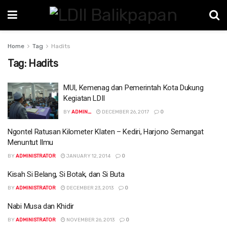
Home
Tag
Hadits
Tag:
Hadits
MUI, Kemenag dan Pemerintah Kota Dukung
Kegiatan LDII
BY
ADMIN_
DECEMBER 26, 2017
0
Ngontel Ratusan Kilometer Klaten – Kediri, Harjono Semangat
Menuntut Ilmu
BY
ADMINISTRATOR
JANUARY 12, 2014
0
Kisah Si Belang, Si Botak, dan Si Buta
BY
ADMINISTRATOR
DECEMBER 23, 2013
0
Nabi Musa dan Khidir
BY
ADMINISTRATOR
NOVEMBER 26, 2013
0