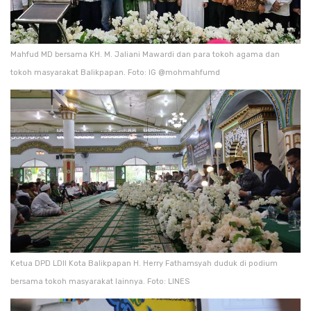
Mahfud MD bersama KH. M. Jaliani Mawardi dan para tokoh agama dan
tokoh masyarakat Balikpapan. Foto: IG @mohmahfumd
Ketua DPD LDII Kota Balikpapan H. Herry Fathamsyah duduk di podium
bersama tokoh masyarakat lainnya. Foto: LINES