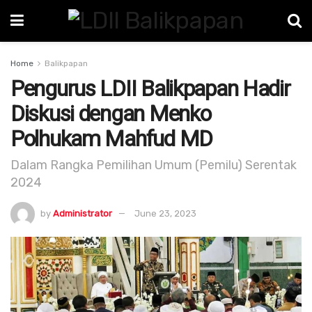
Home
Balikpapan
Pengurus LDII Balikpapan Hadir
Diskusi dengan Menko
Polhukam Mahfud MD
Dalam Rangka Pemilihan Umum (Pemilu) Serentak
2024
by
Administrator
June 23, 2023