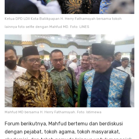
Ketua DPD LDII Kota Baliikpapan H. Herry Fathamsyah bersama tokoh
lainnya foto selfie dengan Mahfud MD. Foto: LINES
Mahfud MD bersama H. Herry Fathamsyah. Foto: Istimewa
Forum berikutnya, Mahfud bertemu dan berdiskusi
dengan pejabat, tokoh agama, tokoh masyarakat,