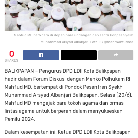
Mahfud MD berbicara di depan para undangan dan santri Ponpes Syekh
Muhammad Arsyad Albanjari. Foto: IG @mohmahfudmd
0
SHARES
BALIKPAPAN – Pengurus DPD LDII Kota Balikpapan
hadir dalam Forum Diskusi dengan Menko Polhukam RI
Mahfud MD, bertempat di Pondok Pesantren Syekh
Muhammad Arsyad Albanjari Balikpapan, Selasa (20/6).
Mahfud MD mengajak para tokoh agama dan ormas
lintas agama untuk berperan dalam menyukseskan
Pemilu 2024.
Dalam kesempatan ini, Ketua DPD LDII Kota Balikpapan