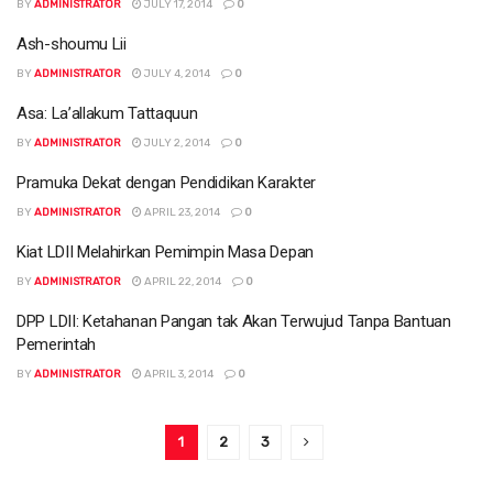
BY
ADMINISTRATOR
JULY 17, 2014
0
Ash-shoumu Lii
BY
ADMINISTRATOR
JULY 4, 2014
0
Asa: La’allakum Tattaquun
BY
ADMINISTRATOR
JULY 2, 2014
0
Pramuka Dekat dengan Pendidikan Karakter
BY
ADMINISTRATOR
APRIL 23, 2014
0
Kiat LDII Melahirkan Pemimpin Masa Depan
BY
ADMINISTRATOR
APRIL 22, 2014
0
DPP LDII: Ketahanan Pangan tak Akan Terwujud Tanpa Bantuan
Pemerintah
BY
ADMINISTRATOR
APRIL 3, 2014
0
1
2
3